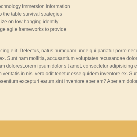
chnology immersion information
o the table survival strategies
lize on low hanging identify
ge agile frameworks to provide
icing elit. Delectus, natus numquam unde qui pariatur porro nec
e ex. Sunt nam mollitia, accusantium voluptates recusandae dolo
m doloresLorem ipsum dolor sit amet, consectetur adipisicing e
veritatis in nisi vero odit tenetur esse quidem inventore ex. Su
esentium excepturi earum sint inventore aperiam? Aperiam dolo