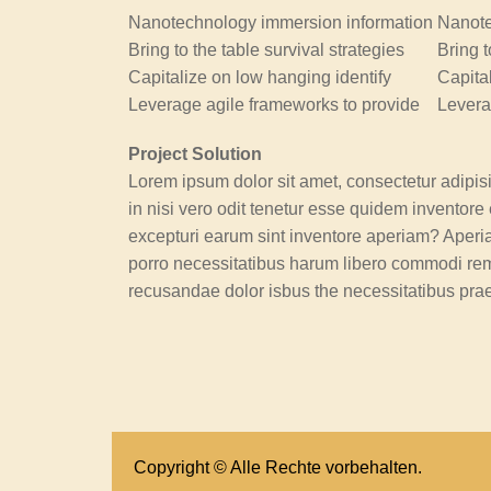
Nanotechnology immersion information
Nanote
Bring to the table survival strategies
Bring t
Capitalize on low hanging identify
Capita
Leverage agile frameworks to provide
Levera
Project Solution
Lorem ipsum dolor sit amet, consectetur adipis
in nisi vero odit tenetur esse quidem inventor
excepturi earum sint inventore aperiam? Aperia
porro necessitatibus harum libero commodi rem 
recusandae dolor isbus the necessitatibus pra
Copyright © Alle Rechte vorbehalten.