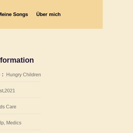
Meine Songs
Über mich
nformation
 :
Hungry Children
st,2021
ds Care
lp, Medics