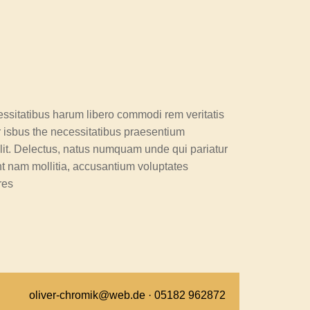
essitatibus harum libero commodi rem veritatis
r isbus the necessitatibus praesentium
lit. Delectus, natus numquam unde qui pariatur
nt nam mollitia, accusantium voluptates
res
oliver-chromik@web.de · 05182 962872